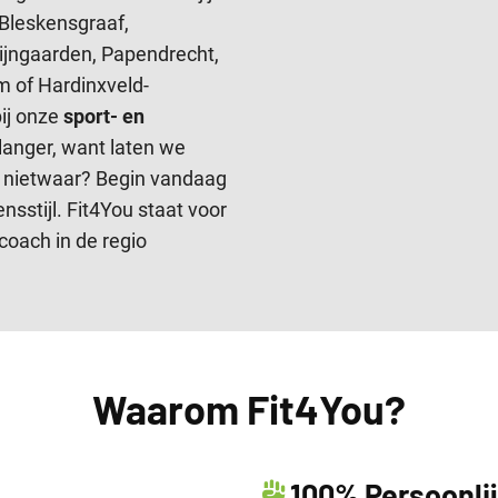
 Bleskensgraaf,
Wijngaarden, Papendrecht,
m of Hardinxveld-
ij onze
sport- en
 langer, want laten we
dje, nietwaar? Begin vandaag
sstijl. Fit4You staat voor
coach in de regio
Waarom Fit4You?
100% Persoonlij