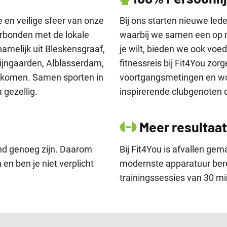
e en veilige sfeer van onze
Bij ons starten nieuwe lede
verbonden met de lokale
waarbij we samen een op m
melijk uit Bleskensgraaf,
je wilt, bieden we ook vo
Wijngaarden, Alblasserdam,
fitnessreis bij Fit4You zo
 komen. Samen sporten in
voortgangsmetingen en wo
gezellig.
inspirerende clubgenoten d
Meer resultaat 
end genoeg zijn. Daarom
Bij Fit4You is afvallen gem
 en ben je niet verplicht
modernste apparatuur bereik
trainingssessies van 30 m