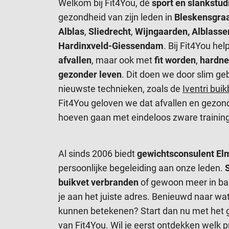
Welkom bij Fit4You, dé
sport en slankstud
gezondheid van zijn leden in
Bleskensgra
Alblas
,
Sliedrecht
,
Wijngaarden, Alblass
Hardinxveld-Giessendam
. Bij Fit4You he
afvallen
, maar ook met
fit worden
,
hardne
gezonder leven
. Dit doen we door slim ge
nieuwste technieken, zoals de
Iventri bui
Fit4You geloven we dat afvallen en gezon
hoeven gaan met eindeloos zware training
Al sinds 2006 biedt
gewichtsconsulent El
persoonlijke begeleiding aan onze leden.
buikvet verbranden
of gewoon meer in bal
je aan het juiste adres. Benieuwd naar wat 
kunnen betekenen? Start dan nu met het
van Fit4You. Wil je eerst ontdekken welk 