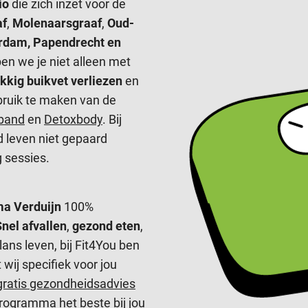
io
die zich inzet voor de
af
,
Molenaarsgraaf
,
Oud-
erdam, Papendrecht en
lpen we je niet alleen met
kkig buikvet verliezen
en
bruik te maken van de
kband
en
Detoxbody
. Bij
d leven niet gepaard
 sessies.
ma Verduijn
100%
Snel afvallen
,
gezond eten
,
ans leven, bij Fit4You ben
wij specifiek voor jou
gratis gezondheidsadvies
programma het beste bij jou